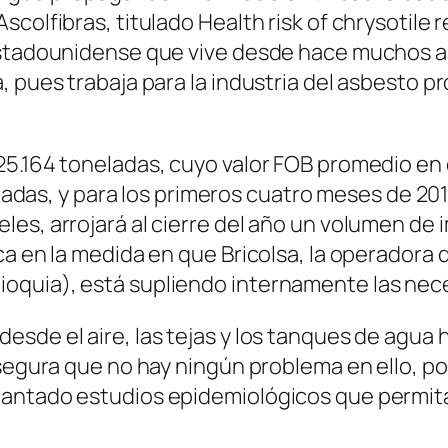
colfibras, titulado Health risk of chrysotile 
estadounidense que vive desde hace muchos a
a, pues trabaja para la industria del asbesto
25.164 toneladas, cuyo valor FOB promedio en 
eladas, y para los primeros cuatro meses de 2014
es, arrojará al cierre del año un volumen de 
a en la medida en que Bricolsa, la operadora 
quia), está supliendo internamente las neces
desde el aire, las tejas y los tanques de ag
asegura que no hay ningún problema en ello, p
antado estudios epidemiológicos que permitan